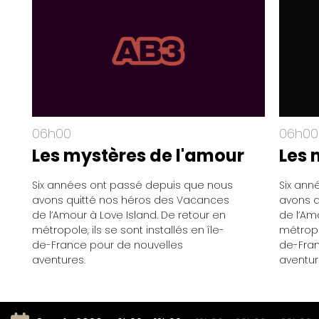
06h00
06h00
Les mystères de l'amour
Les 
Six années ont passé depuis que nous
Six ann
avons quitté nos héros des Vacances
avons q
de l’Amour à Love Island. De retour en
de l’Am
métropole, ils se sont installés en île-
métropol
de-France pour de nouvelles
de-Fran
aventures.
aventur